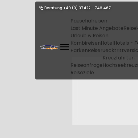
Beratung
+49 (0) 37422 - 746 467
Pauschalreisen
Last Minute Angebote
Reise
Urlaub & Reisen
Kombireisen
Hotel
Hotels - 
Parken
Reiseruecktrittvers
Kreuzfahrten
Reiseanfrage
Hochseekreuz
Reiseziele