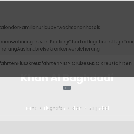
kalender
Familienurlaub
Erwachsenenhotels
Ferienwohnungen von Booking
Charterflüge
Linienflüge
Feri
icherung
Auslandsreisekrankenversicherung
fahrten
Flusskreuzfahrten
AIDA Cruises
MSC Kreuzfahrten
T
Khan Al Baghdadi
XIH
Home
Flughafen
Khan Al Baghdadi