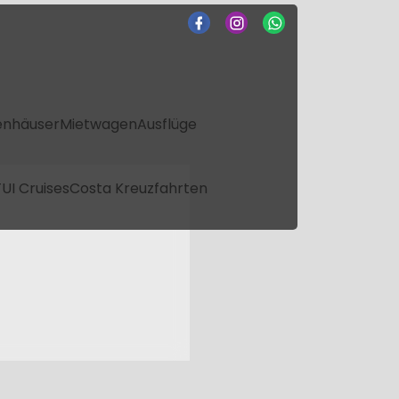
enhäuser
Mietwagen
Ausflüge
UI Cruises
Costa Kreuzfahrten