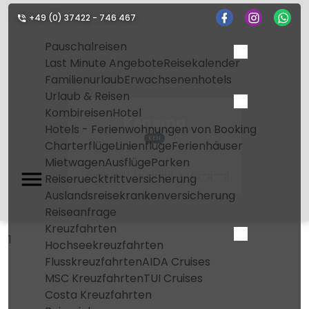
+49 (0) 37422 - 746 467
Pauschalreisen
Last Minute Angebote
Reisekalender
Familienurlaub
Erwachsenenhotels
Urlaub & Reisen
Kombireisen
Hotel
Kenema
Hotels - Ferienwohnungen von Booking
KEN
Charterflüge
Linienflüge
Ferienhäuser
Mietwagen
Ausflüge
Parken
Home
Flughafen
Kenema
Reiseruecktrittversicherung
Auslandsreisekrankenversicherung
Reiseanfrage
Kreuzfahrten
1
Hochseekreuzfahrten
Flusskreuzfahrten
AIDA Cruises
MSC Kreuzfahrten
TUI Cruises
Costa Kreuzfahrten