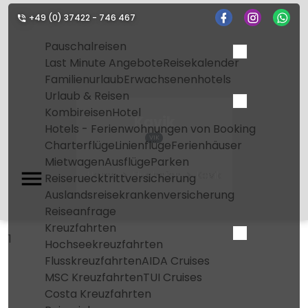
+49 (0) 37422 - 746 467
Pauschalreisen
Last Minute Angebote
Reisekalender
Familienurlaub
Erwachsenenhotels
Urlaub & Reisen
Kombireisen
Hotel
Kavik
Hotels - Ferienwohnungen von Booking
VIK
Charterflüge
Linienflüge
Ferienhäuser
Mietwagen
Ausflüge
Parken
Home
Flughafen
Kavik
Reiseruecktrittversicherung
Auslandsreisekrankenversicherung
Reiseanfrage
Kreuzfahrten
1
Hochseekreuzfahrten
Flusskreuzfahrten
AIDA Cruises
MSC Kreuzfahrten
TUI Cruises
Costa Kreuzfahrten