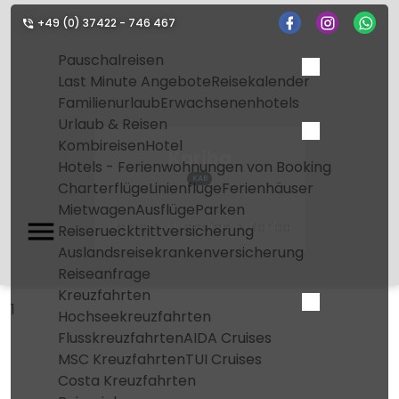
+49 (0) 37422 - 746 467
Pauschalreisen
Last Minute Angebote
Reisekalender
Familienurlaub
Erwachsenenhotels
Urlaub & Reisen
Kombireisen
Hotel
Kariba
Hotels - Ferienwohnungen von Booking
KAB
Charterflüge
Linienflüge
Ferienhäuser
Mietwagen
Ausflüge
Parken
Home
Flughafen
Kariba
Reiseruecktrittversicherung
Auslandsreisekrankenversicherung
Reiseanfrage
Kreuzfahrten
1
Hochseekreuzfahrten
Flusskreuzfahrten
AIDA Cruises
MSC Kreuzfahrten
TUI Cruises
Costa Kreuzfahrten