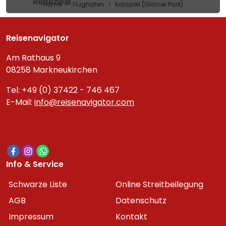
Reiseziele
Home
Flughafen
Kalispell (Glacier Park)
Reisenavigator
Am Rathaus 9
08258 Markneukirchen
Tel: +49 (0) 37422 - 746 467
E-Mail:
info@reisenavigator.com
Info & Service
Schwarze Liste
Online Streitbeilegung
AGB
Datenschutz
Impressum
Kontakt