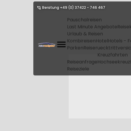
Beratung
+49 (0) 37422 - 746 467
Pauschalreisen
Last Minute Angebote
Reise
Urlaub & Reisen
Kombireisen
Hotel
Hotels - 
Parken
Reiseruecktrittvers
Kreuzfahrten
Reiseanfrage
Hochseekreuz
Reiseziele