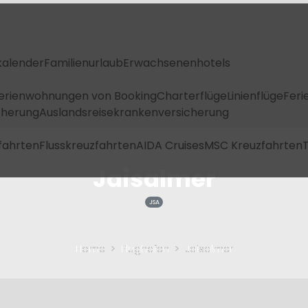
kalender
Familienurlaub
Erwachsenenhotels
Ferienwohnungen von Booking
Charterflüge
Linienflüge
Feri
icherung
Auslandsreisekrankenversicherung
fahrten
Flusskreuzfahrten
AIDA Cruises
MSC Kreuzfahrten
T
Jaisalmer
JSA
Home
Flughafen
Jaisalmer