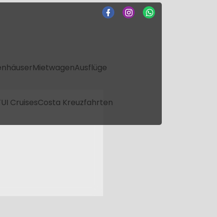
enhäuser
Mietwagen
Ausflüge
UI Cruises
Costa Kreuzfahrten