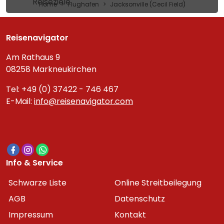
Reiseziele
Home
Flughafen
Jacksonville (Cecil Field)
Reisenavigator
Am Rathaus 9
08258 Markneukirchen
Tel: +49 (0) 37422 - 746 467
E-Mail:
info@reisenavigator.com
Info & Service
Schwarze Liste
Online Streitbeilegung
AGB
Datenschutz
Impressum
Kontakt