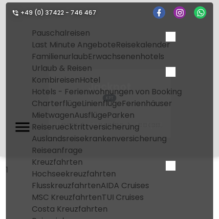
+49 (0) 37422 - 746 467
Pauschalreisen
Last Minute Angebote
Reisekalender
Familienurlaub
Erwachsenenhotels
Urlaub & Reisen
Kombireisen
Hotel
Jackpot
Hotels - Ferienwohnungen von Booking
KPT
Charterflüge
Linienflüge
Ferienhäuser
Mietwagen
Ausflüge
Parken
Home
Flughafen
Jackpot
Reiseruecktrittversicherung
Auslandsreisekrankenversicherung
Reiseanfrage
Kreuzfahrten
1
Hochseekreuzfahrten
Flusskreuzfahrten
AIDA Cruises
MSC Kreuzfahrten
TUI Cruises
Costa Kreuzfahrten