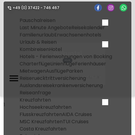
+49 (0) 37422 - 746 467
Pauschalreisen
Last Minute Angebote
Reisekalender
Familienurlaub
Erwachsenenhotels
Urlaub & Reisen
Kombireisen
Hotel
Hukuntsi
Hotels - Ferienwohnungen von Booking
HUK
Charterflüge
Linienflüge
Ferienhäuser
Mietwagen
Ausflüge
Parken
Home
Flughafen
Hukuntsi
Reiseruecktrittversicherung
Auslandsreisekrankenversicherung
Reiseanfrage
Kreuzfahrten
1
Hochseekreuzfahrten
Flusskreuzfahrten
AIDA Cruises
MSC Kreuzfahrten
TUI Cruises
Costa Kreuzfahrten