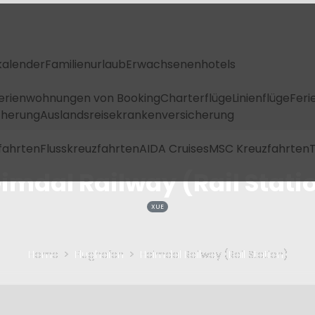
kalender
Familienurlaub
Erwachsenenhotels
Ferienwohnungen von Booking
Charterflüge
Linienflüge
Feri
icherung
Auslandsreisekrankenversicherung
fahrten
Flusskreuzfahrten
AIDA Cruises
MSC Kreuzfahrten
T
imdal Railway (Rail Stati
XUE
Home
Flughafen
Heimdal Railway (Rail Station)