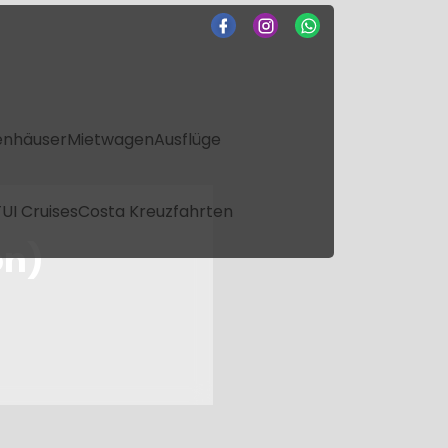
enhäuser
Mietwagen
Ausflüge
UI Cruises
Costa Kreuzfahrten
on)