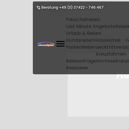
Beratung
+49 (0) 37422 - 746 467
Pauschalreisen
Last Minute Angebote
Reise
Urlaub & Reisen
Kombireisen
Hotel
Hotels - 
Parken
Reiseruecktrittvers
Kreuzfahrten
Reiseanfrage
Hochseekreuz
Reiseziele
He