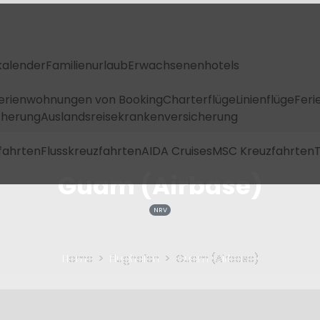
kalender
Familienurlaub
Erwachsenenhotels
Ferienwohnungen von Booking
Charterflüge
Linienflüge
Feri
icherung
Auslandsreisekrankenversicherung
fahrten
Flusskreuzfahrten
AIDA Cruises
MSC Kreuzfahrten
T
Guam (Airbase)
NRV
Home
Flughafen
Guam (Airbase)