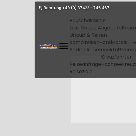
Beratung
+49 (0) 37422 - 746 467
Pauschalreisen
Last Minute Angebote
Reise
Urlaub & Reisen
Kombireisen
Hotel
Hotels - 
Parken
Reiseruecktrittvers
Kreuzfahrten
Reiseanfrage
Hochseekreuz
Reiseziele