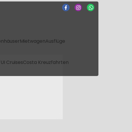
enhäuser
Mietwagen
Ausflüge
UI Cruises
Costa Kreuzfahrten