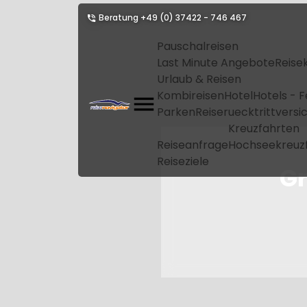
Beratung
+49 (0) 37422 - 746 467
Pauschalreisen
Last Minute Angebote
Reise
Urlaub & Reisen
Kombireisen
Hotel
Hotels - 
Parken
Reiseruecktrittvers
Kreuzfahrten
Reiseanfrage
Hochseekreuz
Reiseziele
G