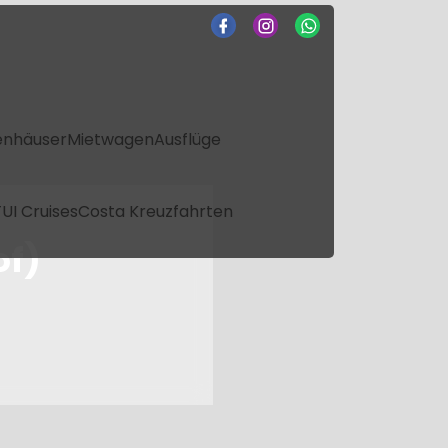
enhäuser
Mietwagen
Ausflüge
UI Cruises
Costa Kreuzfahrten
f)