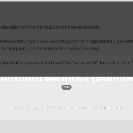
kalender
Familienurlaub
Erwachsenenhotels
Ferienwohnungen von Booking
Charterflüge
Linienflüge
Feri
icherung
Auslandsreisekrankenversicherung
fahrten
Flusskreuzfahrten
AIDA Cruises
MSC Kreuzfahrten
T
rantham Bahnhof (Bahnho
XGM
Home
Flughafen
Grantham Bahnhof (Bahnhof)