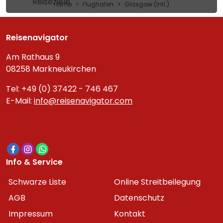
Reiseziele
Home
Flughafen
Glasgow (Intl.)
Reisenavigator
Am Rathaus 9
08258 Markneukirchen
Tel: +49 (0) 37422 - 746 467
E-Mail:
info@reisenavigator.com
Info & Service
Schwarze Liste
Online Streitbeilegung
AGB
Datenschutz
Impressum
Kontakt