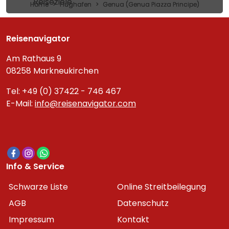
Reiseziele
Home
Flughafen
Genua (Genua Piazza Principe)
Reisenavigator
Am Rathaus 9
08258 Markneukirchen
Tel: +49 (0) 37422 - 746 467
E-Mail:
info@reisenavigator.com
Info & Service
Schwarze Liste
Online Streitbeilegung
AGB
Datenschutz
Impressum
Kontakt