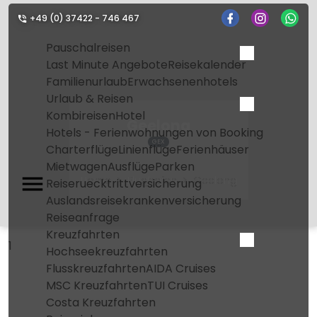
+49 (0) 37422 - 746 467
Pauschalreisen
Last Minute Angebote
Reisekalender
Familienurlaub
Erwachsenenhotels
Urlaub & Reisen
Kombireisen
Hotel
Geelong
Hotels - Ferienwohnungen von Booking
GEX
Charterflüge
Linienflüge
Ferienhäuser
Mietwagen
Ausflüge
Parken
Home
Flughafen
Geelong
Reiseruecktrittversicherung
Auslandsreisekrankenversicherung
Reiseanfrage
Kreuzfahrten
1
Hochseekreuzfahrten
Flusskreuzfahrten
AIDA Cruises
MSC Kreuzfahrten
TUI Cruises
Costa Kreuzfahrten