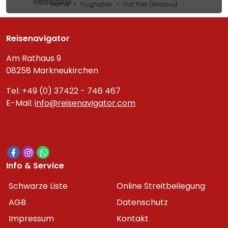
Reiseziele
Home
Flughafen
Fort Polk (Airbase)
Reisenavigator
Am Rathaus 9
08258 Markneukirchen
Tel: +49 (0) 37422 - 746 467
E-Mail:
info@reisenavigator.com
Info & Service
Schwarze Liste
Online Streitbeilegung
AGB
Datenschutz
Impressum
Kontakt