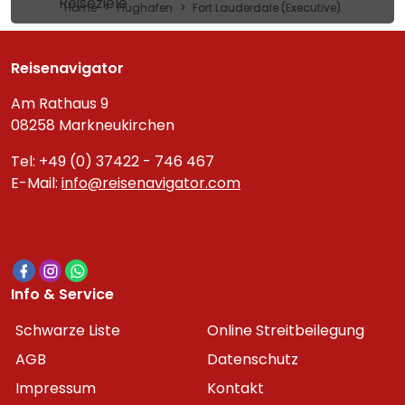
Reiseziele
Home
Flughafen
Fort Lauderdale (Executive)
Reisenavigator
Am Rathaus 9
08258 Markneukirchen
Tel: +49 (0) 37422 - 746 467
E-Mail:
info@reisenavigator.com
Info & Service
Schwarze Liste
Online Streitbeilegung
AGB
Datenschutz
Impressum
Kontakt