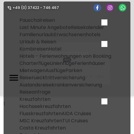
+49 (0) 37422 - 746 467
Pauschalreisen
Last Minute Angebote
Reisekalender
Familienurlaub
Erwachsenenhotels
Urlaub & Reisen
Kombireisen
Hotel
Fianarantsoa
Hotels - Ferienwohnungen von Booking
WFI
Charterflüge
Linienflüge
Ferienhäuser
Mietwagen
Ausflüge
Parken
Home
Flughafen
Fianarantsoa
Reiseruecktrittversicherung
Auslandsreisekrankenversicherung
Reiseanfrage
Kreuzfahrten
1
Hochseekreuzfahrten
Flusskreuzfahrten
AIDA Cruises
MSC Kreuzfahrten
TUI Cruises
Costa Kreuzfahrten