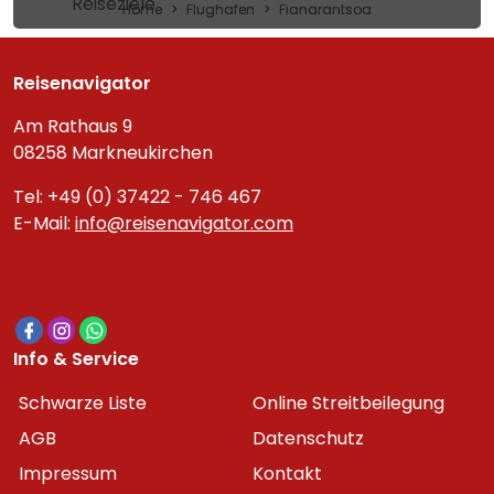
Reiseziele
Home
Flughafen
Fianarantsoa
Reisenavigator
Am Rathaus 9
08258 Markneukirchen
Tel: +49 (0) 37422 - 746 467
E-Mail:
info@reisenavigator.com
Info & Service
Schwarze Liste
Online Streitbeilegung
AGB
Datenschutz
Impressum
Kontakt