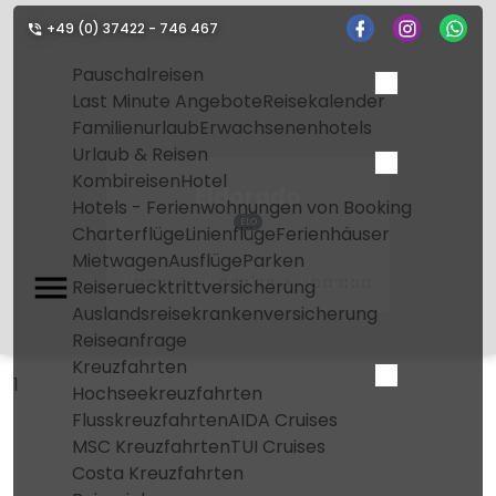
+49 (0) 37422 - 746 467
Pauschalreisen
Last Minute Angebote
Reisekalender
Familienurlaub
Erwachsenenhotels
Urlaub & Reisen
Kombireisen
Hotel
Eldorado
Hotels - Ferienwohnungen von Booking
ELO
Charterflüge
Linienflüge
Ferienhäuser
Mietwagen
Ausflüge
Parken
Home
Flughafen
Eldorado
Reiseruecktrittversicherung
Auslandsreisekrankenversicherung
Reiseanfrage
Kreuzfahrten
1
Hochseekreuzfahrten
Flusskreuzfahrten
AIDA Cruises
MSC Kreuzfahrten
TUI Cruises
Costa Kreuzfahrten