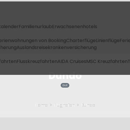
kalender
Familienurlaub
Erwachsenenhotels
Ferienwohnungen von Booking
Charterflüge
Linienflüge
Feri
icherung
Auslandsreisekrankenversicherung
fahrten
Flusskreuzfahrten
AIDA Cruises
MSC Kreuzfahrten
T
Dundo
DUE
Home
Flughafen
Dundo