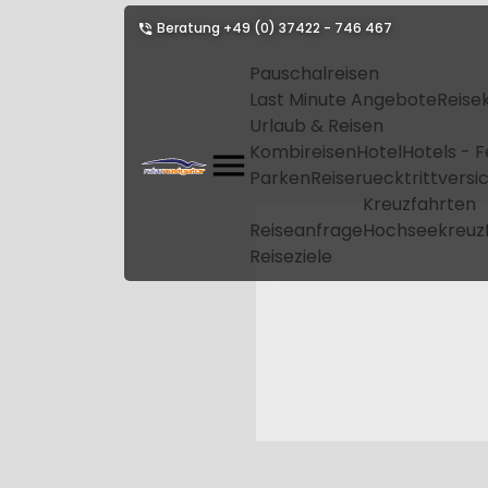
Beratung
+49 (0) 37422 - 746 467
Pauschalreisen
Last Minute Angebote
Reise
Urlaub & Reisen
Kombireisen
Hotel
Hotels - 
Parken
Reiseruecktrittvers
Kreuzfahrten
Reiseanfrage
Hochseekreuz
Reiseziele