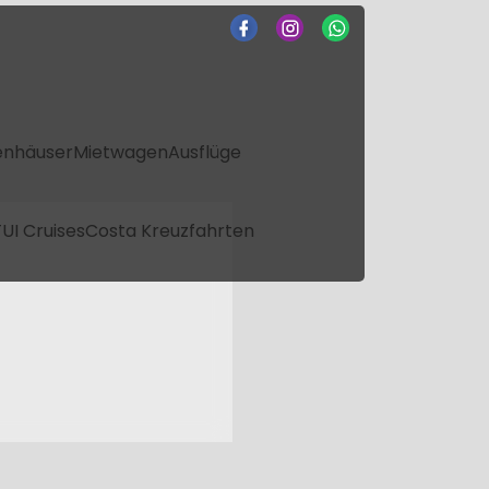
enhäuser
Mietwagen
Ausflüge
UI Cruises
Costa Kreuzfahrten