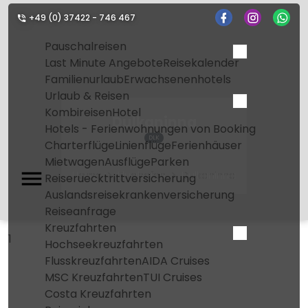
+49 (0) 37422 - 746 467
Pauschalreisen
Last Minute Angebote
Reisekalender
Familienurlaub
Erwachsenenhotels
Urlaub & Reisen
Kombireisen
Hotel
Dulkaninna
Hotels - Ferienwohnungen von Booking
DLK
Charterflüge
Linienflüge
Ferienhäuser
Mietwagen
Ausflüge
Parken
Home
Flughafen
Dulkaninna
Reiseruecktrittversicherung
Auslandsreisekrankenversicherung
Reiseanfrage
Kreuzfahrten
1
Hochseekreuzfahrten
Flusskreuzfahrten
AIDA Cruises
MSC Kreuzfahrten
TUI Cruises
Costa Kreuzfahrten