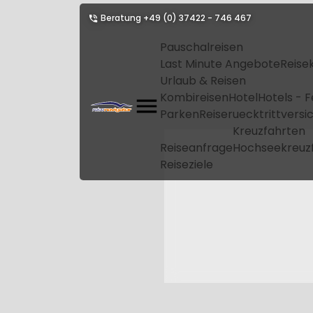
Beratung
+49 (0) 37422 - 746 467
Pauschalreisen
Last Minute Angebote
Reise
Urlaub & Reisen
Kombireisen
Hotel
Hotels - 
Parken
Reiseruecktrittvers
Kreuzfahrten
Reiseanfrage
Hochseekreuz
Reiseziele