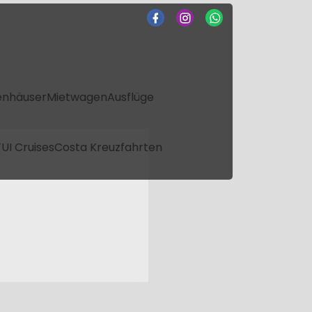
enhäuser
Mietwagen
Ausflüge
UI Cruises
Costa Kreuzfahrten