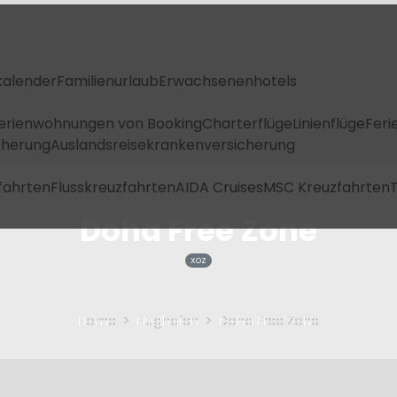
kalender
Familienurlaub
Erwachsenenhotels
Ferienwohnungen von Booking
Charterflüge
Linienflüge
Feri
icherung
Auslandsreisekrankenversicherung
fahrten
Flusskreuzfahrten
AIDA Cruises
MSC Kreuzfahrten
T
Doha Free Zone
XOZ
Home
Flughafen
Doha Free Zone