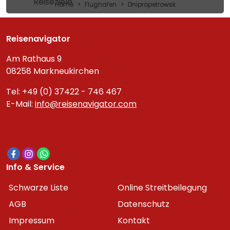
Reiseziele
Home
Flughafen
Dnipropetrowsk
Reisenavigator
Am Rathaus 9
08258 Markneukirchen
Tel: +49 (0) 37422 - 746 467
E-Mail:
info@reisenavigator.com
Info & Service
Schwarze Liste
Online Streitbeilegung
AGB
Datenschutz
Impressum
Kontakt