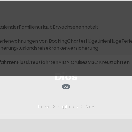
kalender
Familienurlaub
Erwachsenenhotels
Ferienwohnungen von Booking
Charterflüge
Linienflüge
Feri
icherung
Auslandsreisekrankenversicherung
fahrten
Flusskreuzfahrten
AIDA Cruises
MSC Kreuzfahrten
T
Dios
DOS
Home
Flughafen
Dios