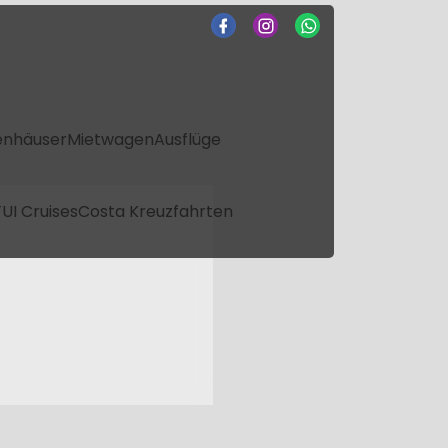
enhäuser
Mietwagen
Ausflüge
UI Cruises
Costa Kreuzfahrten