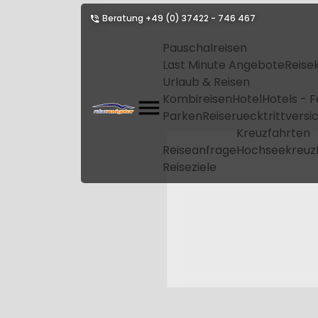
Beratung
+49 (0) 37422 - 746 467
Pauschalreisen
Last Minute Angebote
Reise
Urlaub & Reisen
Kombireisen
Hotel
Hotels - 
Parken
Reiseruecktrittvers
Kreuzfahrten
Reiseanfrage
Hochseekreuz
Reiseziele