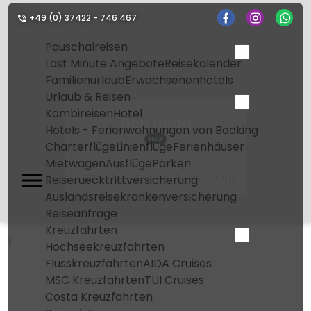
+49 (0) 37422 - 746 467
Pauschalreisen
Last Minute Angebote
Reisekalender
Familienurlaub
Erwachsenenhotels
Urlaub & Reisen
Kombireisen
Hotel
Den Haag
Hotels - Ferienwohnungen von Booking
HAG
Charterflüge
Linienflüge
Ferienhäuser
Mietwagen
Ausflüge
Parken
Home
Flughafen
Den Haag
Reiseruecktrittversicherung
Auslandsreisekrankenversicherung
Reiseanfrage
Kreuzfahrten
1
Hochseekreuzfahrten
Flusskreuzfahrten
AIDA Cruises
MSC Kreuzfahrten
TUI Cruises
Costa Kreuzfahrten