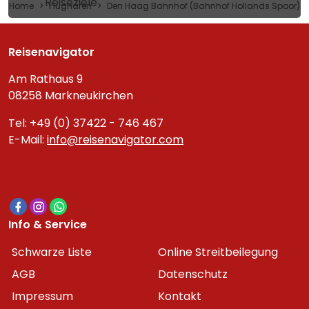
Reiseziele
Home
Flughafen
Den Haag Bahnhof (Bahnhof Hollands Spoor)
Reisenavigator
Am Rathaus 9
08258 Markneukirchen
Tel: +49 (0) 37422 - 746 467
E-Mail:
info@reisenavigator.com
Info & Service
Schwarze Liste
Online Streitbeilegung
AGB
Datenschutz
Impressum
Kontakt