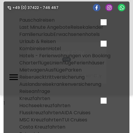
+49 (0) 37422 - 746 467
Pauschalreisen
Last Minute Angebote
Reisekalender
Familienurlaub
Erwachsenenhotels
Urlaub & Reisen
Kombireisen
Hotel
Culver City
Hotels - Ferienwohnungen von Booking
CVR
Charterflüge
Linienflüge
Ferienhäuser
Mietwagen
Ausflüge
Parken
Home
Flughafen
Culver City
Reiseruecktrittversicherung
Auslandsreisekrankenversicherung
Reiseanfrage
Kreuzfahrten
1
Hochseekreuzfahrten
Flusskreuzfahrten
AIDA Cruises
MSC Kreuzfahrten
TUI Cruises
Costa Kreuzfahrten