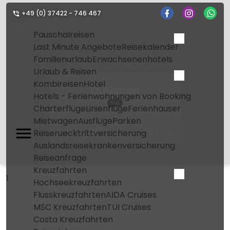
+49 (0) 37422 - 746 467
Pauschalreisen
Last Minute Angebote
Reisekalender
Familienurlaub
Erwachsenenhotels
Urlaub & Reisen
Kombireisen
Hotel
Culiacan
Hotels - Ferienwohnungen von Booking
CUL
Charterflüge
Linienflüge
Ferienhäuser
Mietwagen
Ausflüge
Parken
Home
Flughafen
Culiacan
Reiseruecktrittversicherung
Auslandsreisekrankenversicherung
Reiseanfrage
Kreuzfahrten
1
Hochseekreuzfahrten
Flusskreuzfahrten
AIDA Cruises
MSC Kreuzfahrten
TUI Cruises
Costa Kreuzfahrten