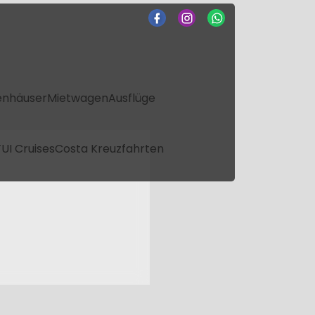
enhäuser
Mietwagen
Ausflüge
UI Cruises
Costa Kreuzfahrten