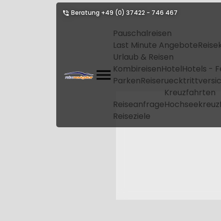
Beratung
+49 (0) 37422 - 746 467
Pauschalreisen
Last Minute Angebote
Reise
Urlaub & Reisen
Kombireisen
Hotel
Hotels - 
Parken
Reiseruecktrittvers
Kreuzfahrten
Reiseanfrage
Hochseekreuz
Reiseziele