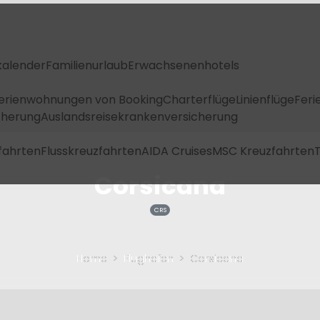
kalender
Familienurlaub
Erwachsenenhotels
Ferienwohnungen von Booking
Charterflüge
Linienflüge
Feri
icherung
Auslandsreisekrankenversicherung
fahrten
Flusskreuzfahrten
AIDA Cruises
MSC Kreuzfahrten
T
Corsicana
CRS
Home
Flughafen
Corsicana