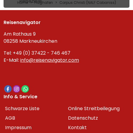
Reiseziele
Home
Flughafen
Corpus Christi (NALF Cabaniss)
Reisenavigator
Am Rathaus 9
08258 Markneukirchen
Tel: +49 (0) 37422 - 746 467
E-Mail:
info@reisenavigator.com
Info & Service
Schwarze Liste
Online Streitbeilegung
AGB
Datenschutz
Impressum
Kontakt