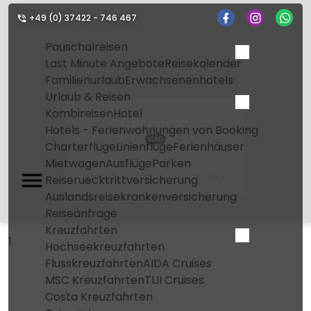
+49 (0) 37422 - 746 467
Pauschalreisen
Last Minute Angebote
Reisekalender
Familienurlaub
Erwachsenenhotels
Urlaub & Reisen
Kombireisen
Hotel
Corcoran
Hotels - Ferienwohnungen von Booking
CRO
Charterflüge
Linienflüge
Ferienhäuser
Mietwagen
Ausflüge
Parken
Home
Flughafen
Corcoran
Reiseruecktrittversicherung
Auslandsreisekrankenversicherung
Reiseanfrage
Kreuzfahrten
1
Hochseekreuzfahrten
Flusskreuzfahrten
AIDA Cruises
MSC Kreuzfahrten
TUI Cruises
Costa Kreuzfahrten