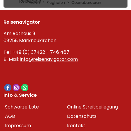
Reiseziele
Home
Flughafen
Coonabarabran
Reisenavigator
Am Rathaus 9
08258 Markneukirchen
Tel: +49 (0) 37422 - 746 467
E-Mail:
info@reisenavigator.com
Info & Service
Schwarze Liste
Online Streitbeilegung
AGB
Datenschutz
Impressum
Kontakt