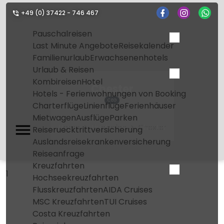
+49 (0) 37422 - 746 467
Pauschalreisen
Last Minute Angebote
Reisekalender
Familienurlaub
Erwachsenenhotels
Urlaub & Reisen
Kombireisen
Hotel
Chester
Hotels - Ferienwohnungen von Booking
CEG
Charterflüge
Linienflüge
Ferienhäuser
Mietwagen
Ausflüge
Parken
Home
Flughafen
Chester
Reiseruecktrittversicherung
Auslandsreisekrankenversicherung
Reiseanfrage
Kreuzfahrten
1
Hochseekreuzfahrten
Flusskreuzfahrten
AIDA Cruises
MSC Kreuzfahrten
TUI Cruises
Costa Kreuzfahrten