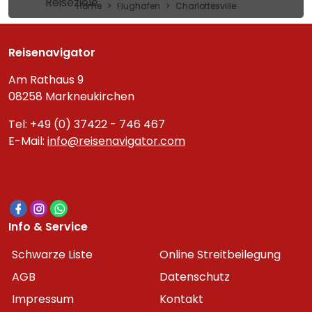
Reiseziele
Home
Flughafen
Charlottesville
Reisenavigator
Am Rathaus 9
08258 Markneukirchen
Tel: +49 (0) 37422 - 746 467
E-Mail:
info@reisenavigator.com
Info & Service
Schwarze Liste
Online Streitbeilegung
AGB
Datenschutz
Impressum
Kontakt