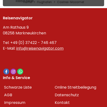
Reiseziele
Home
Flughafen
Castres-Mazamet
Reisenavigator
Am Rathaus 9
08258 Markneukirchen
Tel: +49 (0) 37422 - 746 467
E-Mail:
info@reisenavigator.com
Info & Service
Schwarze Liste
Online Streitbeilegung
AGB
Datenschutz
Impressum
Kontakt