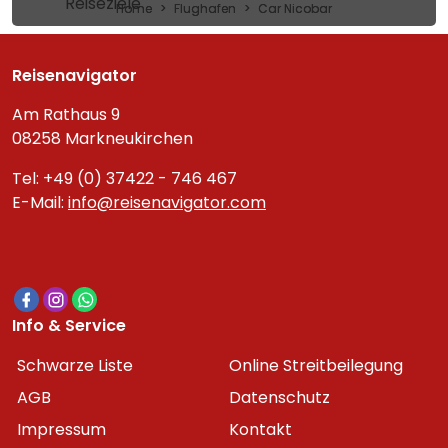
Reiseziele
Home
Flughafen
Car Nicobar
Reisenavigator
Am Rathaus 9
08258 Markneukirchen
Tel: +49 (0) 37422 - 746 467
E-Mail:
info@reisenavigator.com
Info & Service
Schwarze Liste
Online Streitbeilegung
AGB
Datenschutz
Impressum
Kontakt