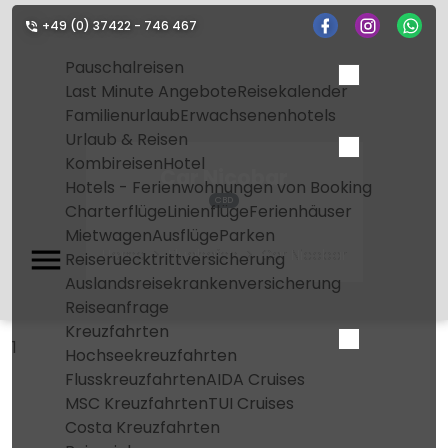
+49 (0) 37422 - 746 467
Pauschalreisen
Last Minute Angebote
Reisekalender
Familienurlaub
Erwachsenenhotels
Urlaub & Reisen
Kombireisen
Hotel
Car Nicobar
Hotels - Ferienwohnungen von Booking
CBD
Charterflüge
Linienflüge
Ferienhäuser
Mietwagen
Ausflüge
Parken
Home
Flughafen
Car Nicobar
Reiseruecktrittversicherung
Auslandsreisekrankenversicherung
Reiseanfrage
Kreuzfahrten
1
Hochseekreuzfahrten
Flusskreuzfahrten
AIDA Cruises
MSC Kreuzfahrten
TUI Cruises
Costa Kreuzfahrten