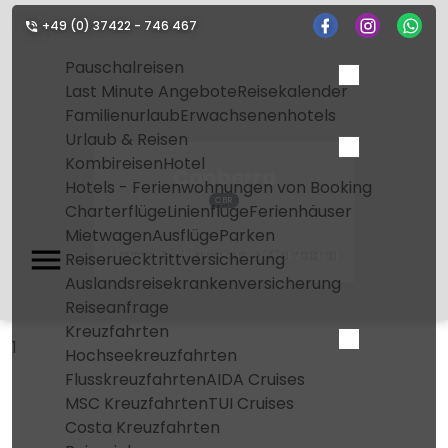
+49 (0) 37422 - 746 467
Pauschalreisen
Last Minute Angebote
Reisekalender
Familienurlaub
Erwachsenenhotels
Urlaub & Reisen
Kombireisen
Hotel
Canberra
Hotels - Ferienwohnungen von Booking
CBR
Charterflüge
Linienflüge
Ferienhäuser
Mietwagen
Ausflüge
Parken
Home
Flughafen
Canberra
Reiseruecktrittversicherung
Auslandsreisekrankenversicherung
Reiseanfrage
Kreuzfahrten
1
Hochseekreuzfahrten
Flusskreuzfahrten
AIDA Cruises
MSC Kreuzfahrten
TUI Cruises
Costa Kreuzfahrten