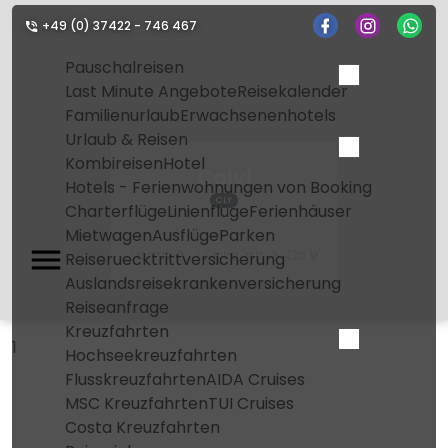
+49 (0) 37422 - 746 467
Pauschalreisen
Last Minute Angebote
Reisekalender
Familienurlaub
Erwachsenenhotels
Urlaub & Reisen
Kombireisen
Hotel
Calvi
Hotels - Ferienwohnungen von Booking
CLY
Charterflüge
Linienflüge
Ferienhäuser
Mietwagen
Ausflüge
Parken
Home
Flughafen
Calvi
Reiseruecktrittversicherung
Auslandsreisekrankenversicherung
Reiseanfrage
Kreuzfahrten
1
Hochseekreuzfahrten
Flusskreuzfahrten
AIDA Cruises
MSC Kreuzfahrten
TUI Cruises
Costa Kreuzfahrten