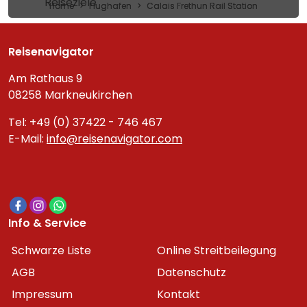
Reiseziele
Home
Flughafen
Calais Frethun Rail Station
Reisenavigator
Am Rathaus 9
08258 Markneukirchen
Tel: +49 (0) 37422 - 746 467
E-Mail:
info@reisenavigator.com
Info & Service
Schwarze Liste
Online Streitbeilegung
AGB
Datenschutz
Impressum
Kontakt