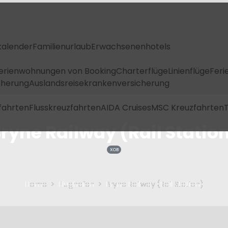
kalender
Familienurlaub
Erwachsenenhotels
Ferienwohnungen von Booking
Charterflüge
Linienflüge
Feri
icherung
Auslandsreisekrankenversicherung
fahrten
Flusskreuzfahrten
AIDA Cruises
MSC Kreuzfahrten
T
ryne Railway (Rail Statio
XOB
Home
Flughafen
Bryne Railway (Rail Station)