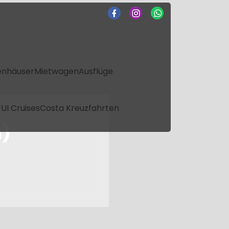
enhäuser
Mietwagen
Ausflüge
UI Cruises
Costa Kreuzfahrten
n)