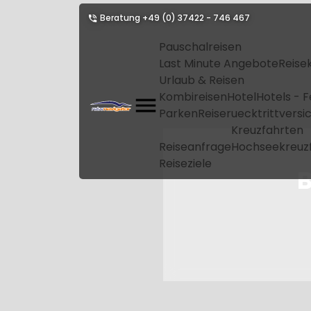
Beratung
+49 (0) 37422 - 746 467
Pauschalreisen
Last Minute Angebote
Reise
Urlaub & Reisen
Kombireisen
Hotel
Hotels - 
Parken
Reiseruecktrittvers
Kreuzfahrten
Reiseanfrage
Hochseekreuz
Reiseziele
B