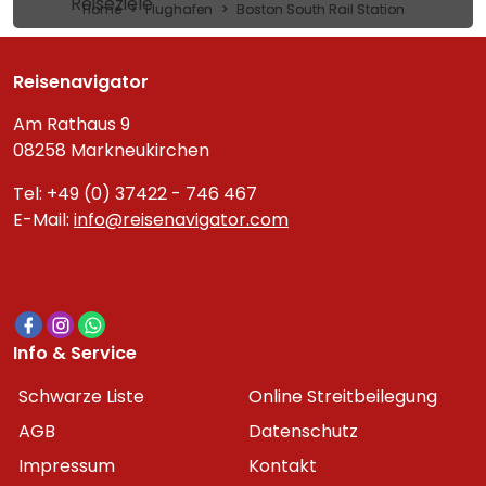
Reiseziele
Home
Flughafen
Boston South Rail Station
Reisenavigator
Am Rathaus 9
08258 Markneukirchen
Tel: +49 (0) 37422 - 746 467
E-Mail:
info@reisenavigator.com
Info & Service
Schwarze Liste
Online Streitbeilegung
AGB
Datenschutz
Impressum
Kontakt