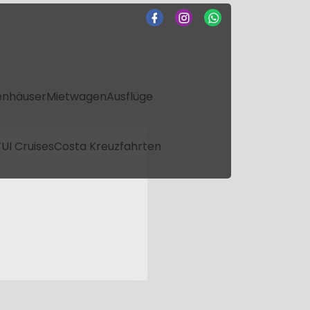
enhäuser
Mietwagen
Ausflüge
UI Cruises
Costa Kreuzfahrten