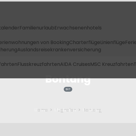
kalender
Familienurlaub
Erwachsenenhotels
Ferienwohnungen von Booking
Charterflüge
Linienflüge
Feri
icherung
Auslandsreisekrankenversicherung
fahrten
Flusskreuzfahrten
AIDA Cruises
MSC Kreuzfahrten
T
Bontang
BXT
Home
Flughafen
Bontang