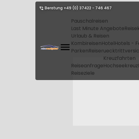
Beratung
+49 (0) 37422 - 746 467
Pauschalreisen
Last Minute Angebote
Reise
Urlaub & Reisen
Kombireisen
Hotel
Hotels - 
Parken
Reiseruecktrittvers
Kreuzfahrten
Reiseanfrage
Hochseekreuz
Reiseziele