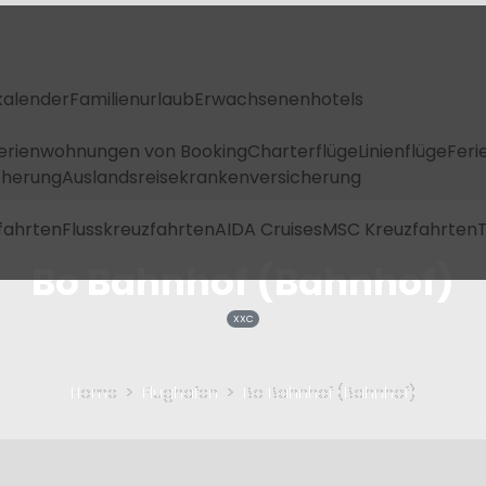
kalender
Familienurlaub
Erwachsenenhotels
Ferienwohnungen von Booking
Charterflüge
Linienflüge
Feri
icherung
Auslandsreisekrankenversicherung
fahrten
Flusskreuzfahrten
AIDA Cruises
MSC Kreuzfahrten
T
Bo Bahnhof (Bahnhof)
XXC
Home
Flughafen
Bo Bahnhof (Bahnhof)