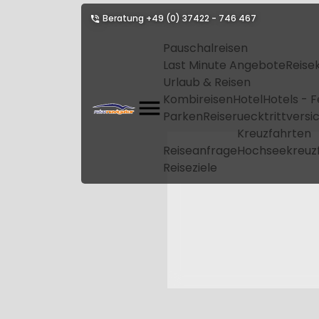
Beratung
+49 (0) 37422 - 746 467
Pauschalreisen
Last Minute Angebote
Reise
Urlaub & Reisen
Kombireisen
Hotel
Hotels - 
Parken
Reiseruecktrittvers
Kreuzfahrten
Reiseanfrage
Hochseekreuz
Reiseziele