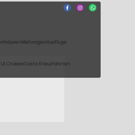
enhäuser
Mietwagen
Ausflüge
UI Cruises
Costa Kreuzfahrten