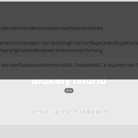
kalender
Familienurlaub
Erwachsenenhotels
Ferienwohnungen von Booking
Charterflüge
Linienflüge
Feri
icherung
Auslandsreisekrankenversicherung
fahrten
Flusskreuzfahrten
AIDA Cruises
MSC Kreuzfahrten
T
Blakely Island
BYW
Home
Flughafen
Blakely Island