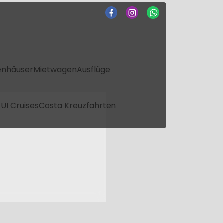
enhäuser
Mietwagen
Ausflüge
UI Cruises
Costa Kreuzfahrten