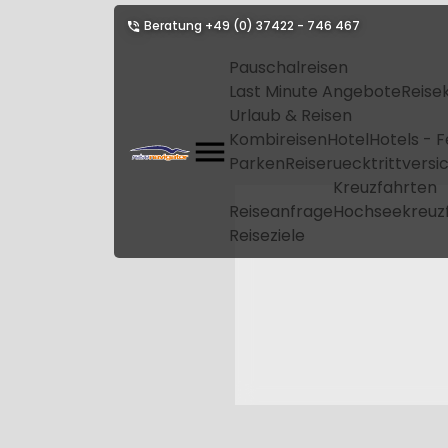
Beratung
+49 (0) 37422 - 746 467
Pauschalreisen
Last Minute Angebote
Reise
Urlaub & Reisen
Kombireisen
Hotel
Hotels - 
Parken
Reiseruecktrittvers
Kreuzfahrten
Reiseanfrage
Hochseekreuz
Reiseziele