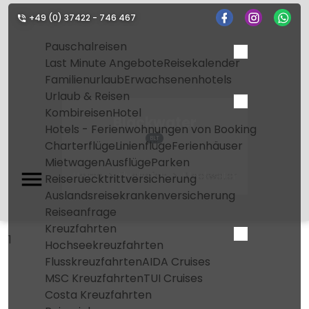
+49 (0) 37422 - 746 467
Pauschalreisen
Last Minute Angebote
Reisekalender
Familienurlaub
Erwachsenenhotels
Urlaub & Reisen
Kombireisen
Hotel
Blackwater
Hotels - Ferienwohnungen von Booking
BLT
Charterflüge
Linienflüge
Ferienhäuser
Mietwagen
Ausflüge
Parken
Home
Flughafen
Blackwater
Reiseruecktrittversicherung
Auslandsreisekrankenversicherung
Reiseanfrage
Kreuzfahrten
1
Hochseekreuzfahrten
Flusskreuzfahrten
AIDA Cruises
MSC Kreuzfahrten
TUI Cruises
Costa Kreuzfahrten