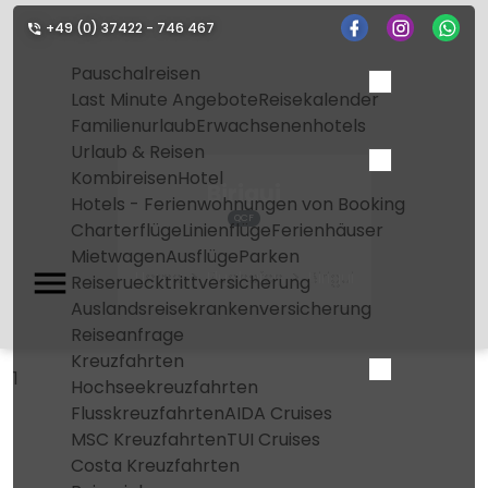
+49 (0) 37422 - 746 467
Pauschalreisen
Last Minute Angebote
Reisekalender
Familienurlaub
Erwachsenenhotels
Urlaub & Reisen
Kombireisen
Hotel
Birigui
Hotels - Ferienwohnungen von Booking
QCF
Charterflüge
Linienflüge
Ferienhäuser
Mietwagen
Ausflüge
Parken
Home
Flughafen
Birigui
Reiseruecktrittversicherung
Auslandsreisekrankenversicherung
Reiseanfrage
Kreuzfahrten
1
Hochseekreuzfahrten
Flusskreuzfahrten
AIDA Cruises
MSC Kreuzfahrten
TUI Cruises
Costa Kreuzfahrten