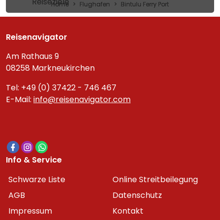
Reiseziele
Home
Flughafen
Bintulu Ferry Port
Reisenavigator
Am Rathaus 9
08258 Markneukirchen
Tel: +49 (0) 37422 - 746 467
E-Mail:
info@reisenavigator.com
Info & Service
Schwarze Liste
Online Streitbeilegung
AGB
Datenschutz
Impressum
Kontakt