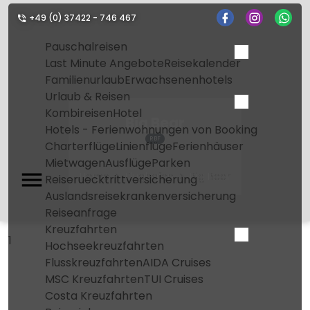
+49 (0) 37422 - 746 467
Pauschalreisen
Last Minute Angebote
Reisekalender
Familienurlaub
Erwachsenenhotels
Urlaub & Reisen
Kombireisen
Hotel
Big Bear
Hotels - Ferienwohnungen von Booking
RBF
Charterflüge
Linienflüge
Ferienhäuser
Mietwagen
Ausflüge
Parken
Home
Flughafen
Big Bear
Reiseruecktrittversicherung
Auslandsreisekrankenversicherung
Reiseanfrage
Kreuzfahrten
1
Hochseekreuzfahrten
Flusskreuzfahrten
AIDA Cruises
MSC Kreuzfahrten
TUI Cruises
Costa Kreuzfahrten