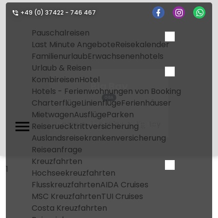
+49 (0) 37422 - 746 467
Pauschalreisen
Last Minute Angebote
Reisekalender
Familienurlaub
Erwachsenenhotels
Urlaub & Reisen
Kombireisen
Hotel
Big Bay
Hotels - Ferienwohnungen von Booking
GBA
Charterflüge
Linienflüge
Ferienhäuser
Mietwagen
Ausflüge
Parken
Home
Flughafen
Big Bay
Reiseruecktrittversicherung
Auslandsreisekrankenversicherung
Reiseanfrage
Kreuzfahrten
1
Hochseekreuzfahrten
Flusskreuzfahrten
AIDA Cruises
MSC Kreuzfahrten
TUI Cruises
Costa Kreuzfahrten