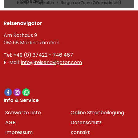
Reiseziele
Home
Flughafen
Bergen op Zoom (Woensdrecht)
Reisenavigator
Am Rathaus 9
08258 Markneukirchen
Tel: +49 (0) 37422 - 746 467
E-Mail:
info@reisenavigator.com
Info & Service
Schwarze Liste
Online Streitbeilegung
AGB
Datenschutz
Impressum
Kontakt